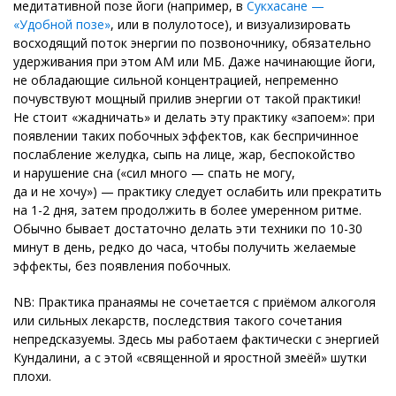
медитативной позе йоги (например, в
Сукхасане —
«Удобной позе»
, или в полулотосе), и визуализировать
восходящий поток энергии по позвоночнику, обязательно
удерживания при этом АМ или МБ. Даже начинающие йоги,
не обладающие сильной концентрацией, непременно
почувствуют мощный прилив энергии от такой практики!
Не стоит «жадничать» и делать эту практику «запоем»: при
появлении таких побочных эффектов, как беспричинное
послабление желудка, сыпь на лице, жар, беспокойство
и нарушение сна («сил много — спать не могу,
да и не хочу») — практику следует ослабить или прекратить
на 1-2 дня, затем продолжить в более умеренном ритме.
Обычно бывает достаточно делать эти техники по 10-30
минут в день, редко до часа, чтобы получить желаемые
эффекты, без появления побочных.
NB: Практика пранаямы не сочетается с приёмом алкоголя
или сильных лекарств, последствия такого сочетания
непредсказуемы. Здесь мы работаем фактически с энергией
Кундалини, а с этой «священной и яростной змеёй» шутки
плохи.