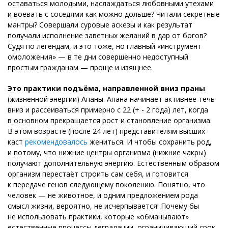
оставаться молодыми, наслаждаться любовными утехами
и воевать с соседями как можно дольше? Читали секретные
мантры? Совершали суровые аскезы и как результат
получали исполнение заветных желаний в дар от богов?
Судя по легендам, и это тоже, но главный «инструмент
омоложения» — в те дни совершенно недоступный
простым гражданам — проще и изящнее.
Это практики подъёма, направленной вниз праны
(жизненной энергии) Апаны. Апана начинает активнее течь
вниз и рассеиваться примерно с 22 (+ - 2 года) лет, когда
в основном прекращается рост и становление организма.
В этом возрасте (после 24 лет) представителям высших
каст
рекомендовалось
жениться. И чтобы сохранить род,
и потому, что нижние центры организма (нижние чакры)
получают дополнительную энергию. Естественным образом
организм перестаёт строить сам себя, и готовится
к передаче генов следующему поколению. Понятно, что
человек — не животное, и одним предложением рода
смысл жизни, вероятно, не исчерпывается! Почему бы
не использовать практики, которые «обманывают»
естественные процессы деградации, ограничивающий срок