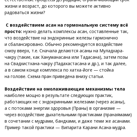
жизни и возраст, до которого вы можете активно
радоваться жизни?
С воздействием асан на гормональную систему всё
просто:
нужно делать комплексы асан, составленные так,
что воздействие на эндокринные железы гармонично
и сбалансировано. Обычно рекомендуется воздействие
снизу вверх, т.е. Сначала делаются асаны на Муладхара-
чакру (такие, как Хануманасана или Тадасана), затем позы
на Свадхистхана-чакру (Падахастасана и др.), и так далее,
а в самом конце комплекса по хатха-йоге — стойка
на голове. Схема пран приведена внизу статьи.
Воздействие на омолаживающие механизмы тела
наиболее мощно в результате следующих практик,
работающих не с эндокринными железами (через асаны),
а с потоками энергии здоровья (Праны) в организме —
через воздействие дыхательными практиками (пранаямами)
в сочетании с мудрами, бандхами, и даже теми же асанами.
Пример такой практики — Випарита Карани Асана-мудра.