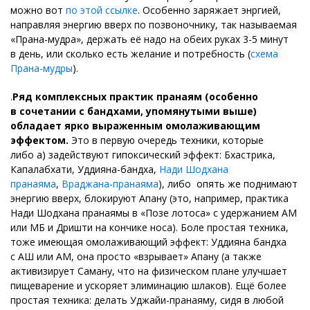
можно вот
по этой ссылке
. Особенно заряжает энргией,
направляя энергию вверх по позвоночнику, так называемая
«Прана-мудра», держать её надо на обеих руках 3-5 минут
в день, или сколько есть желание и потребность (
схема
Прана-мудры
).
.
Ряд комплексных практик пранаям (особенно
в сочетании с бандхами, упомянутыми выше)
обладает ярко выраженным омолаживающим
эффектом.
Это в первую очередь техники, которые
либо а) задействуют гипоксический эффект: Бхастрика,
Капалабхати, Уддияна-бандха,
Нади Шодхана
пранаяма
,
Враджана-пранаяма
), либо опять же поднимают
энергию вверх, блокируют Апану (это, например, практика
Нади Шодхана пранаямы в «Позе лотоса» с удержанием АМ
или МБ и Дришти на кончике носа). Боле простая техника,
тоже имеющая омолаживающий эффект: Уддияна бандха
с АШ или АМ, она просто «взрывает» Апану (а также
активизирует Саману, что на физическом плане улучшает
пищеварение и ускоряет элиминацию шлаков). Ещё более
простая техника: делать Уджайи-пранаяму, сидя в любой