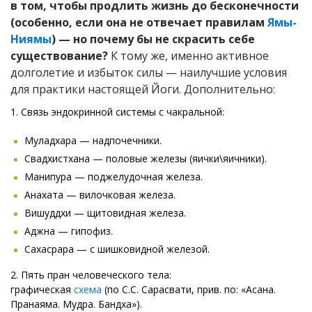
в том, чтобы продлить жизнь до бесконечности
(особенно, если она не отвечает правилам
Ямы-
Ниямы
) — но почему бы не скрасить себе
существование?
К тому же, именно активное
долголетие и избыток силы — наилучшие условия
для практики настоящей Йоги. Дополнительно:
1. Связь эндокринной системы с чакральной:
Муладхара — надпочечники.
Свадхистхана — половые железы (яички\яичники).
Манипура — поджелудочная железа.
Анахата — вилочковая железа.
Вишуддхи — щитовидная железа.
Аджна — гипофиз.
Сахасрара — с шишковидной железой.
2. Пять пран человеческого тела:
графическая
схема
(по С.С. Сарасвати, прив. по: «Асана.
Пранаяма. Мудра. Бандха»).