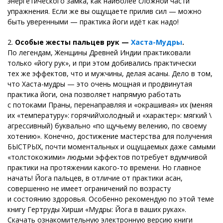
энергетического замка, как наиболее сложной части
упражнения. Если же вы ощущаете прилив сил — можно
быть уверенными — практика йоги идёт как надо!
2.
Особые жесты пальцев рук —
Хаста-Мудры
.
По легендам, Женщины Древней Индии практиковали
только «йогу рук», и при этом добивались практически
тех же эффектов, что и мужчины, делая асаны. Дело в том,
что Хаста-мудры — это очень мощная и продвинутая
практика йоги, она позволяет напрямую работать
с потоками Праны, перенаправляя и «окрашивая» их (меняя
их «температуру»: горячий\холодный и «характер»: мягкий \
агрессивный) буквально «по щучьему велению, по своему
хотению». Конечно, достижение мастерства для получения
БЫСТРЫХ, почти моментальных и ощущаемых даже самыми
«толстокожими» людьми эффектов потребует вдумчивой
практики на протяжении какого-то времени. Но главное
начать! Йога пальцев, в отличие от практики асан,
совершенно не имеет ограничений по возрасту
и состоянию здоровья. Особенно рекомендую по этой теме
книгу Гертруды Хирши «Мудры: Йога в ваших руках».
Скачать ознакомительную электронную версию книги