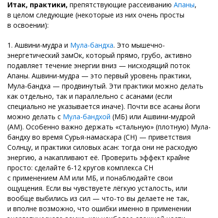
Итак, практики,
препятствующие рассеиванию
Апаны
,
в целом следующие (некоторые из них очень просты
в освоении):
1. Ашвини-мудра и
Мула-бандха
. Это мышечно-
энергетический замОк, который прямо, грубо, активно
подавляет течение энергии вниз — нисходящий поток
Апаны. Ашвини-мудра — это первый уровень практики,
Мула-бандха — продвинутый. Эти практики можно делать
как отдельно, так и параллельно с асанами (если
специально не указывается иначе). Почти все асаны йоги
можно делать с
Мула-бандхой
(МБ) или Ашвини-мудрой
(АМ). Особенно важно держать «стальную» (плотную) Мула-
бандху во время Сурья-намаскара (СН) — приветствия
Солнцу, и практики силовых асан: тогда они не расходую
энергию, а накапливают её. Проверить эффект крайне
просто: сделайте 6-12 кругов комплекса СН
с применением АМ или МБ, и понаблюдайте свои
ощущения. Если вы чувствуете лёгкую усталость, или
вообще выбились из сил — что-то вы делаете не так,
и вполне возможно, что ошибки именно в применении