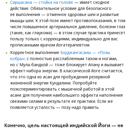
Сиршасана — стойка на голове
— имеет сходное
действие. Обязательное условие для безопасного
её выполнения — отменное здоровье шеи и развитые
мышцы шеи. К этой позе имеют противопоказания, в том
числе повышенное артериальное давление, болезни глаз
(такие, как глаукома) — в этом случае практика принесёт
пользу только с коррекциями, индивидуально для вас
прописанными врачом йогатерапевтом.
Корректное выполнение
Бхуджангасаны — «Позы
кобры»
: с полностью расслабленным тазом и ногами,
но с Мула-бандхой — тоже блокирует Апану и вызывает
эффект набора энергии. В классической йоге считается,
что это одна из асан для пробуждения резервной
жизненной энергии Кундалини. Попробуйте
поэкспериментировать с мышечной работой в этой
асане для получения наибольшего эффекта наполнения
свежими силами в результате её практики. Если же
появляется усталость — позу надо править.
Конечно, цель настоящей индийской Йоги — не