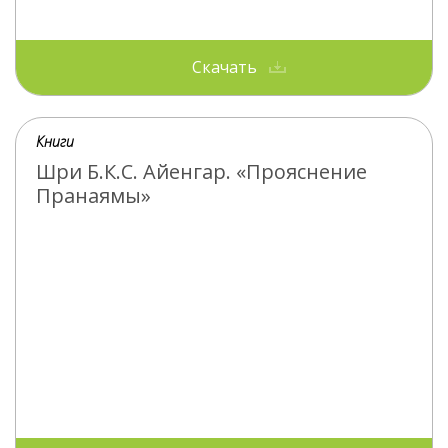
Скачать
Книги
Шри Б.К.С. Айенгар. «Прояснение
Пранаямы»