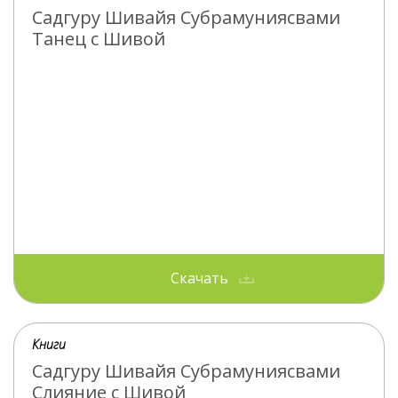
Садгуру Шивайя Субрамуниясвами
Танец с Шивой
Скачать
Книги
Садгуру Шивайя Субрамуниясвами
Слияние с Шивой