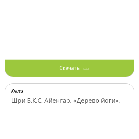
Скачать
Книги
Шри Б.К.С. Айенгар. «Дерево йоги».