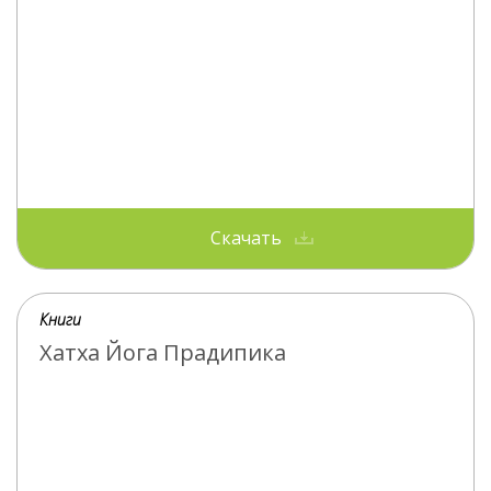
Скачать
Книги
Хатха Йога Прадипика