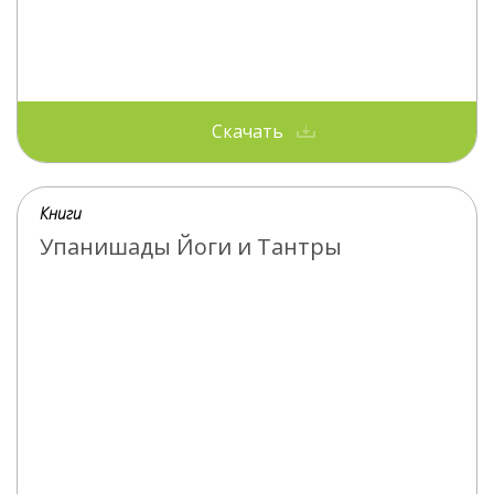
Скачать
Книги
Упанишады Йоги и Тантры