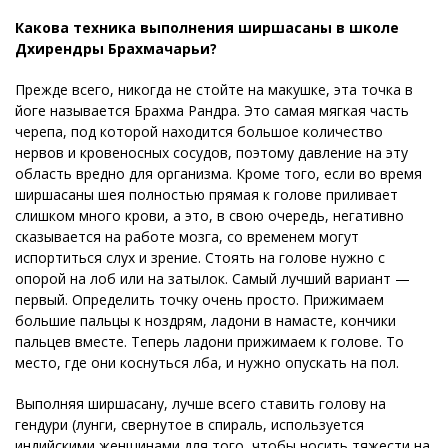
Какова техника выполнения ширшасаны в школе
Дхирендры Брахмачарьи?
Прежде всего, никогда не стойте на макушке, эта точка в
йоге называется Брахма Рандра. Это самая мягкая часть
черепа, под которой находится большое количество
нервов и кровеносных сосудов, поэтому давление на эту
область вредно для организма. Кроме того, если во время
ширшасаны шея полностью прямая к голове приливает
слишком много крови, а это, в свою очередь, негативно
сказывается на работе мозга, со временем могут
испортиться слух и зрение. Стоять на голове нужно с
опорой на лоб или на затылок. Самый лучший вариант —
первый. Определить точку очень просто. Прижимаем
большие пальцы к ноздрям, ладони в намасте, кончики
пальцев вместе. Теперь ладони прижимаем к голове. То
место, где они коснуться лба, и нужно опускать на пол.
Выполняя ширшасану, лучше всего ставить голову на
гендури (лунги, свернутое в спираль, используется
индийскими женщинами для того, чтобы носить тяжести на