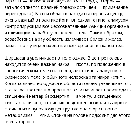
вариант — подбородок опускается на грудь, второй —
затылок тянется к задней поверхности шеи — примечание
переводчика.) В этой области находится нервный центр,
очень важный в практике йоги. Он связан с гипоталамусом,
контролирующим все бессознательные функции организма
и влияющим на работу всех желез тела. Таким образом,
воздействие на эту область излечивает болезни желез,
влияет на функционирование всех органов и тканей тела.
Ширшасана увеличивает в теле оджас. В центре головы
находится очень важная чакра — пхота, по положению в
энергетическом теле она совпадает с гипоталамусом в
физическом теле. У обычного человека эта чакра «спит».
Когда количество оджаса в области головы увеличивается,
эта чакра постепенно просыпается и начинает производить
священный нектар бессмертия — амриту. В священных
текстах написано, что йогин не должен позволить амрите
стечь вниз к пупочному центру, где она сгорит в огне
метаболизма — Агни. Стойка на голове подходит для этого
очень хорошо.