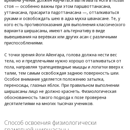
времени ученик должен научиться вытягивать ноги в позах
стоя — особенно важны при этом паршвоттанасана,
уттанасана, прасарита падоттанасана —, отталкиваться
руками и освобождать шею в адха мукха шванасане. Те, у
кого есть противопоказания для выполнения классического
варианта ширшасаны, имеют альтернативу в виде
вывешивания на верёвках или других асан с различными
приспособлениями.
С точки зрения йоги Айенгара, голова должна нести вес
тела, но и предплечьями нужно хорошо отталкиваться от
пола, направляя трапециевидные мышцы и лопатки вверх к
талии, тем самым освобождая заднюю поверхность шеи.
Особое внимание уделяется положению затылка,
переносицы, глазных яблок. При правильном выполнении
ширшасаны лицо не должно краснеть. Физиологическая
обоснованность такого подхода к позе проверена
десятилетиями на многих тысячах учеников.
Способ освоения физиологически
грамотной ширшасаны