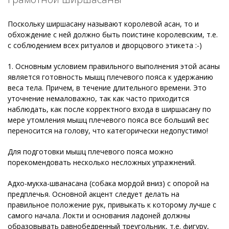
Поскольку ширшасану называют королевой асан, то и
обхождение с ней должно быть поистине королевским, т.е.
с соблюдением всех ритуалов и дворцового этикета :-)
1. Основным условием правильного выполнения этой асаны
является готовность мышц плечевого пояса к удержанию
веса тела. Причем, в течение длительного времени. Это
уточнение немаловажно, так как часто приходится
наблюдать, как после корректного входа в ширшасану по
мере утомления мышц плечевого пояса все больший вес
переносится на голову, что категорически недопустимо!
Для подготовки мышц плечевого пояса можно
порекомендовать несколько несложных упражнений.
Адхо-мукха-шванасана (собака мордой вниз) с опорой на
предплечья. Основной акцент следует делать на
правильное положение рук, привыкать к которому лучше с
самого начала. Локти и основания ладоней должны
образовывать равнобедренный треугольник, т.е. фигуру,