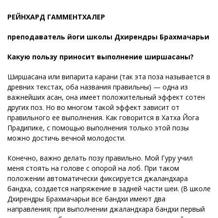
РЕЙНХАРД ГАММЕНТХАЛЕР
преподаватель йоги школы Дхирендры Брахмачарьи
Какую пользу приносит выполнение ширшасаны?
Ширшасана или випарита карани (так эта поза называется в
древних текстах, оба названия правильны) — одна из
важнейших асан, она имеет положительный эффект сотен
других поз. Но во многом такой эффект зависит от
правильного ее выполнения. Как говорится в Хатха Йога
Прадипике, с помощью выполнения только этой позы
можно достичь вечной молодости.
Конечно, важно делать позу правильно. Мой Гуру учил
меня стоять на голове с опорой на лоб. При таком
положении автоматически фиксируется джаландхара
бандха, создается напряжение в задней части шеи. (В школе
Дхирендры Брахмачарьи все бандхи имеют два
направления; при выполнении джаландхара бандхи первый