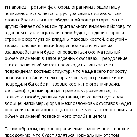
И наконец, третьим фактором, ограничивающим нашу
подвижность, является структура самих суставов. Если
снова обратиться к тазобедренной зоне (которая чаще
других бывает объектом пристального внимания йогов), то
в данном случае ограничителем будет, с одной стороны,
строение вертлужной впадины тазовых костей, с другой –
форма головки и шейки бедренной кости. Углом их
взаимодействия и будет определяться окончательный
объём движений в тазобедренных суставах. Преодоление
этих ограничений может происходить лишь за счет
повреждения костных структур, что чаще всего попросту
невозможно (иначе некоторые чрезмерно ретивые йоги
повредили бы себе и тазовые кости, не ограничиваясь
связками). Данный принцип применим, разумеется, не
только к тазобедренным суставам, но ко всем суставам
вообще: например, форма межпозвонковых суставов будет
определять подвижность данного сегмента позвоночника и
объем движений позвоночного столба в целом.
Таким образом, первое ограничение – мышечное – вполне
преодолимо, что будет являться нормальным этапом