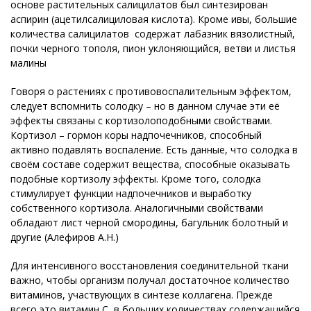
основе растительных салицилатов был синтезирован
аспирин (ацетилсалициловая кислота). Кроме ивы, большие
количества салицилатов содержат лабазник вязолистный,
почки черного тополя, пион уклоняющийся, ветви и листья
малины
Говоря о растениях с противовоспалительным эффектом,
следует вспомнить солодку – но в данном случае эти её
эффекты связаны с кортизолоподобными свойствами.
Кортизол – гормон коры надпочечников, способный
активно подавлять воспаление. Есть данные, что солодка в
своём составе содержит вещества, способные оказывать
подобные кортизолу эффекты. Кроме того, солодка
стимулирует функции надпочечников и выработку
собственного кортизола. Аналогичными свойствами
обладают лист черной смородины, багульник болотный и
другие (Алефиров А.Н.)
Для интенсивного восстановления соединительной ткани
важно, чтобы организм получал достаточное количество
витаминов, участвующих в синтезе коллагена. Прежде
всего это витамин С, в больших количествах содержащийся