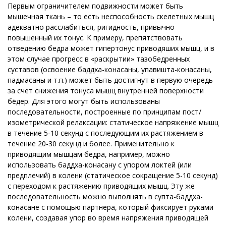
Первым ограничителем подвижности может быть
мышечная ткань – то есть неспособность скелетных мышц
адекватно расслабиться, ригидность, привычно
повышенный их тонус. К примеру, препятствовать
отведению бедра может гипертонус приводяших мышц, и в
этом случае прогресс в «раскрытии» тазобедренных
суставов (освоение баддха-конасаны, упавишта-конасаны,
падмасаны и т.п.) может быть достигнут в первую очередь
за счет снижения тонуса мышц внутренней поверхности
бёдер. Для этого могут быть использованы
последовательности, построенные по принципам пост/
изометрической релаксации: статическое напряжение мышц
в течение 5-10 секунд с последующим их растяжением в
течение 20-30 секунд и более. Применительно к
приводящим мышцам бедра, например, можно
использовать баддха-конасану с упором локтей (или
предплечий) в колени (статическое сокращение 5-10 секунд)
с переходом к растяжению приводящих мышц. Эту же
последовательность можно выполнять в супта-баддха-
конасане с помощью партнера, который фиксирует руками
колени, создавая упор во время напряжения приводящей