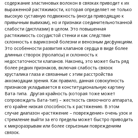
содержание эластиновых волокон в связках приводит к их
выраженной растяжимости, которая определяет не только
высокую суставную подвижность (иногда приводящую к
привычным вывихам), но и признаки соединительнотканной
слабости (дисплазии) в целом. Это повышенная
растяжимость сосудистой стенки и как следствие
склонность к варикозной болезни и венозным дисфункциям.
Это особенности развития клапанов сердца в виде более
длинных створок (пролапсы) и склонность к
недостаточности клапанов. Наконец, это может быть ряд
более редких признаков, включая слабость связок
хрусталика глаза и связанные с этим расстройства
аккомодации зрения. Как правило, данная совокупность
признаков укладывается в конституциональную картину
Вата-типа. Другая крайность (которая тоже может
сопровождать Вата-тип) – жесткость связочного аппарата,
его крайне низкая способность к растяжению. В этом
случае диапазон «растяжение – повреждение» очень узок и
стремление выйти за его пределы может быстро приводить
к микроразрывам или более серьезным повреждениям
связок.