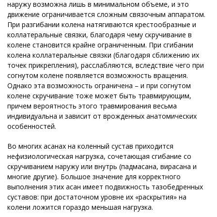
наружу возможна лишь в минимальном объеме, и это
движение ограничивается сложным связочным аппаратом.
При разгибании колена натягиваются крестообразные и
коллатеральные связки, благодаря чему скручивание в
колене становится крайне ограниченным. При сгибании
колена коллатеральные связки (благодаря сближению их
точек прикрепления), расслабляются, вследствие чего при
согнутом колене появляется возможность вращения.
Однако эта возможность ограничена – и при согнутом
колене скручивание тоже может быть травмирующим,
причем вероятность этого травмирования весьма
индивидуальна и зависит от врожденных анатомических
особенностей.
Во многих асанах на коленный сустав приходится
нефизиологическая нагрузка, сочетающая сгибание со
скручиванием наружу или внутрь (падмасана, вирасана и
многие другие). Большое значение для корректного
выполнения этих асан имеет подвижность тазобедренных
суставов: при достаточном уровне их «раскрытия» на
колени ложится гораздо меньшая нагрузка.