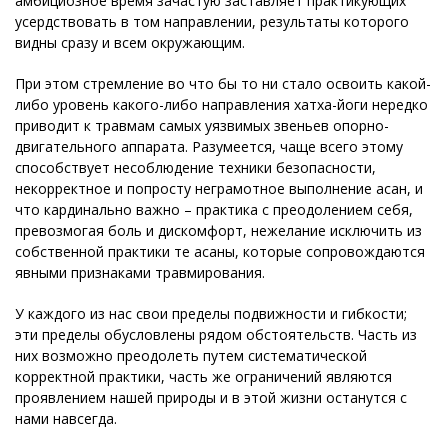
амбициозное время зачастую заставляет практикующих
усердствовать в том направлении, результаты которого
видны сразу и всем окружающим.
При этом стремление во что бы то ни стало освоить какой-
либо уровень какого-либо направления хатха-йоги нередко
приводит к травмам самых уязвимых звеньев опорно-
двигательного аппарата. Разумеется, чаще всего этому
способствует несоблюдение техники безопасности,
некорректное и попросту неграмотное выполнение асан, и
что кардинально важно – практика с преодолением себя,
превозмогая боль и дискомфорт, нежелание исключить из
собственной практики те асаны, которые сопровождаются
явными признаками травмирования.
У каждого из нас свои пределы подвижности и гибкости;
эти пределы обусловлены рядом обстоятельств. Часть из
них возможно преодолеть путем систематической
корректной практики, часть же ограничений являются
проявлением нашей природы и в этой жизни останутся с
нами навсегда.