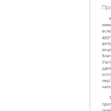
Пра
Как
имее
всле
друг
депр
акце
благ
Уштр
уде
кото
неус
напо
Так
проп
помо