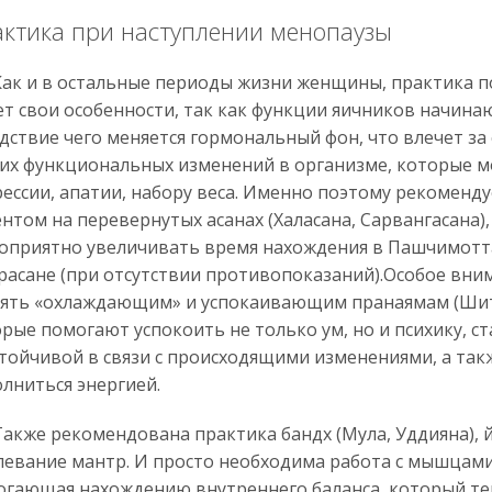
ктика при наступлении менопаузы
 и в остальные периоды жизни женщины, практика по
т свои особенности, так как функции яичников начинаю
дствие чего меняется гормональный фон, что влечет за
их функциональных изменений в организме, которые м
ессии, апатии, набору веса. Именно поэтому рекоменду
нтом на перевернутых асанах (Халасана, Сарвангасана),
оприятно увеличивать время нахождения в Пашчимотта
асане (при отсутствии противопоказаний).Особое вни
лять «охлаждающим» и успокаивающим пранаямам (Шит
рые помогают успокоить не только ум, но и психику, 
тойчивой в связи с происходящими изменениями, а та
лниться энергией.
же рекомендована практика бандх (Мула, Уддияна), й
евание мантр. И просто необходима работа с мышцами
гающая нахождению внутреннего баланса, который тер