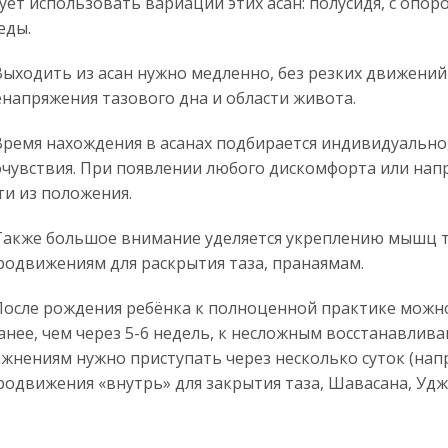
ует использовать вариации этих асан: полусидя, с опор
еды.
дить из асан нужно медленно, без резких движений ,
напряжения тазового дна и области живота.
мя нахождения в асанах подбирается индивидуально, 
чувствия. При появлении любого дискомфорта или нап
и из положения.
же большое внимание уделяется укреплению мышц та
одвижениям для раскрытия таза, пранаямам.
ле рождения ребёнка к полноценной практике можн
анее, чем через 5-6 недель, к несложным восстанавли
жнениям нужно приступать через несколько суток (нап
одвижения «внутрь» для закрытия таза, Шавасана, Удж