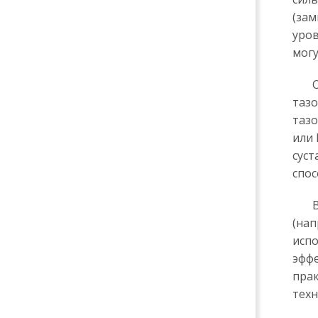
(зам
уров
могу
Осо
тазо
тазо
или 
суст
спос
В к
(нап
испо
эффе
прак
техн