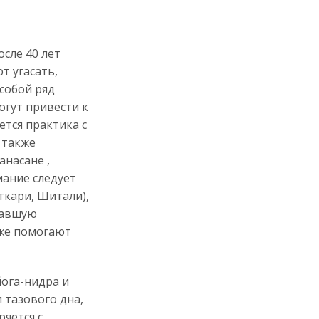
сле 40 лет
т угасать,
 собой ряд
огут привести к
ется практика с
 также
насане ,
мание следует
кари, Шитали),
ставшую
кже помогают
ога-нидра и
 тазового дна,
яется с