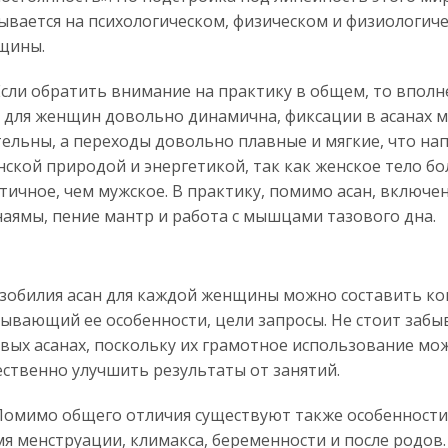
ывается на психологическом, физическом и физиологич
щины.
и обратить внимание на практику в общем, то вполне
 для женщин довольно динамична, фиксации в асанах 
ельны, а переходы довольно плавные и мягкие, что на
нской природой и энергетикой, так как женское тело бо
тичное, чем мужское. В практику, помимо асан, включе
аямы, пение мантр и работа с мышцами тазового дна.
зобилия асан для каждой женщины можно составить ко
ывающий ее особенности, цели запросы. Не стоит забы
вых асанах, поскольку их грамотное использование мо
ственно улучшить результаты от занятий.
имо общего отличия существуют также особенности 
я менструации, климакса, беременности и после родов