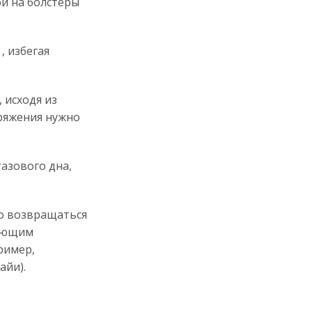
ой на болстеры
 избегая
исходя из
ряжения нужно
зового дна,
о возвращаться
вающим
ример,
айи).