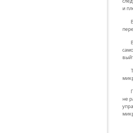
след
и пл
Выхо
пере
Вре
само
выйт
Так
микр
Пос
не р
упра
микр