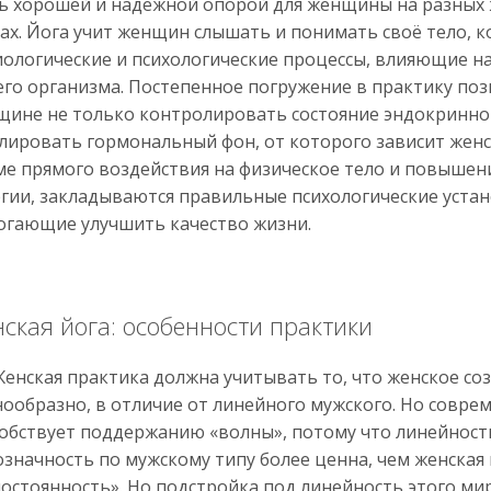
ть хорошей и надежной опорой для женщины на разных
ах. Йога учит женщин слышать и понимать своё тело, 
ологические и психологические процессы, влияющие на
его организма. Постепенное погружение в практику по
ине не только контролировать состояние эндокринной
лировать гормональный фон, от которого зависит женс
е прямого воздействия на физическое тело и повышен
гии, закладываются правильные психологические устан
огающие улучшить качество жизни.
ская йога: особенности практики
ская практика должна учитывать то, что женское со
ообразно, в отличие от линейного мужского. Но совре
обствует поддержанию «волны», потому что линейност
значность по мужскому типу более ценна, чем женская
остоянность». Но подстройка под линейность этого ми