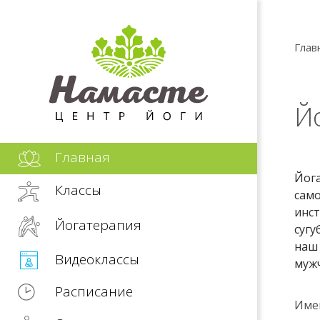
Глав
Й
Главная
Йога
Классы
само
инст
Йогатерапия
сугу
наш 
Видеоклассы
муж
Расписание
Имен