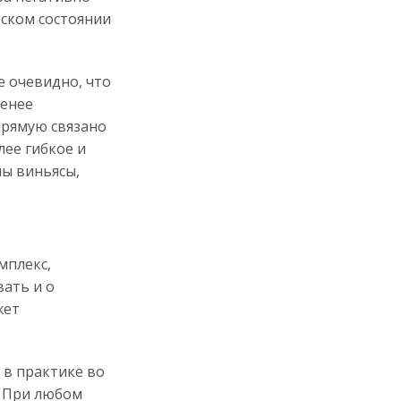
еском состоянии
 очевидно, что
менее
прямую связано
лее гибкое и
ны виньясы,
мплекс,
вать и о
жет
в практике во
. При любом