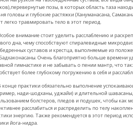
ков),перевернутые позы, в которых область таза наход
ня головы и глубокие растяжки (Хануманасана, Самакан
т легко травмировать тело в этот период.
бое внимание стоит уделить расслаблению и раскр
вого дна, чему способствуют спиралевидные микродви
бедренных суставов и крестца, выполняемые из полож
Бадхаконасаны. Очень благоприятно больше времени у
авной гимнастике и не забывать о пении мантр, что та
обствует более глубокому погружению в себя и расслаб
онце практики обязательно выполнение успокаиваю
ример, нади-шодханы, уджайи) и длительной шавасаны,
льзованием болстеров, пледов и подушек, чтобы как 
ктивнее расслабиться и распределить по телу накопле
тики энергию. Также рекомендуется в этот период исп
ики йога-нидра.