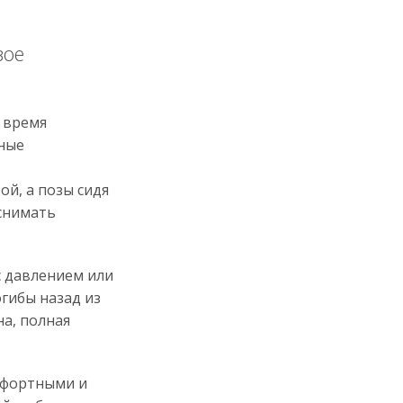
вое
 время
ные
ой, а позы сидя
 снимать
 давлением или
гибы назад из
на, полная
мфортными и