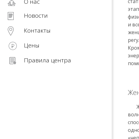
О нас
ста
этап
Новости
физи
и вс
Контакты
женщ
регу
Цены
Кром
энер
Правила центра
пом
Жен
Жен
волн
спос
одно
«неп