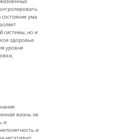
 жизненных
контролировать
 состояние ума
зволяет
 системы, но и
кое здоровье.
ия уровня
овки,
знание
менная жизнь не
ь и
 непонятность и
ра негативно