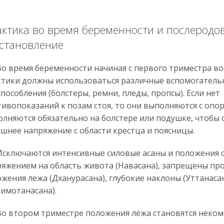
ктика во время беременности и послеродо
становление
время беременности начиная с первого триместра во
ктики должны использоваться различные вспомогатель
пособления (болстеры, ремни, пледы, пропсы). Если нет
ивопоказаний к позам стоя, то они выполняются с опор
лняются обязательно на болстере или подушке, чтобы
шнее напряжение с области крестца и поясницы.
лючаются интенсивные силовые асаны и положения с
яжением на область живота (Навасана), запрещены про
жения лежа (Дханурасана), глубокие наклоны (Уттанаса
имотанасана).
втором триместре положения лёжа становятся неко