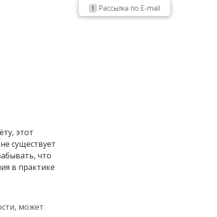
Рассылка по E-mail
ту, этот
 не существует
забывать, что
ия в практике
ости, может