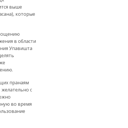
ится выше
асана), которые
епощению
жения в области
ения Упавишта
делять
кже
лению.
щих пранаям
 желательно с
можно
нную во время
ользование