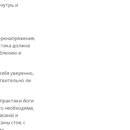
внутрь и
ренапряжения,
ктика должна
аблению и
ебя уверенно,
ствительно ли
практики йоги
то необходима,
асана) и
аны стоя, с
дх