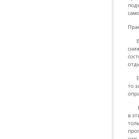
подх
сам
Прак
Важ
сниж
сост
отды
Есл
то з
опра
Нек
в эт
толь
прог
силь