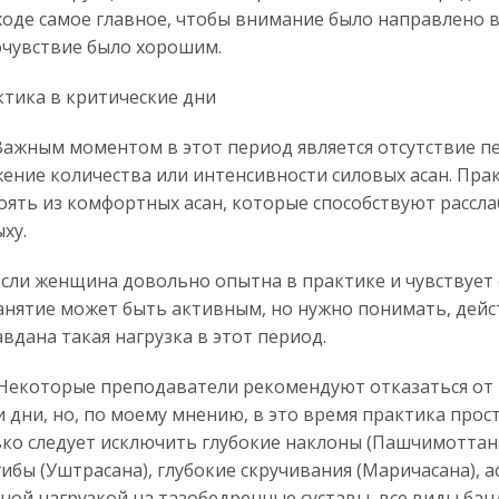
оде самое главное, чтобы внимание было направлено 
очувствие было хорошим.
тика в критические дни
ным моментом в этот период является отсутствие пе
ение количества или интенсивности силовых асан. Пра
оять из комфортных асан, которые способствуют рассл
ху.
и женщина довольно опытна в практике и чувствует с
анятие может быть активным, но нужно понимать, дей
вдана такая нагрузка в этот период.
оторые преподаватели рекомендуют отказаться от 
и дни, но, по моему мнению, в это время практика прос
ко следует исключить глубокие наклоны (Пашчимоттан
ибы (Уштрасана), глубокие скручивания (Маричасана), ас
ной нагрузкой на тазобедренные суставы, все виды бан