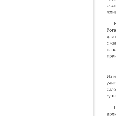
сказ
жен
Есл
йога
длит
с же
плас
пран
Из и
учит
сило
суще
Пом
врем