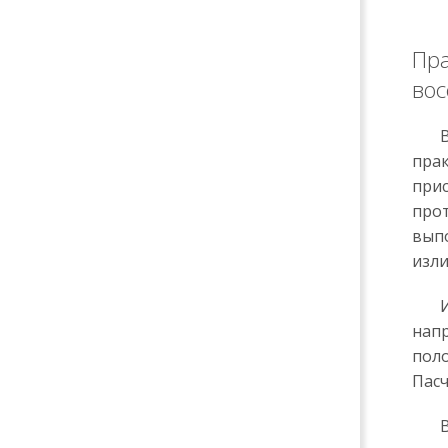
Пра
вос
Во 
пра
прис
прот
выпо
изли
Иск
напр
поло
Пасч
Во 