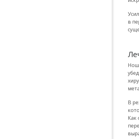
искр
Усил
в пе
суще
Ле
Ноше
убед
хиру
мета
В ре
кото
Как 
пере
выр