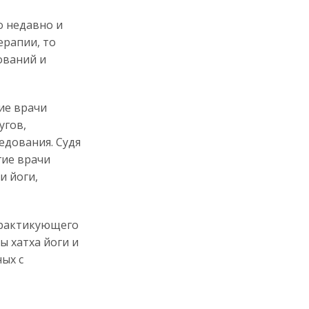
о недавно и
ерапии, то
ований и
гие врачи
угов,
едования. Судя
гие врачи
и йоги,
практикующего
ы хатха йоги и
ых с