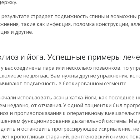
держку.
 результате страдает подвижность спины и возможны 
жнения, такие как инфекция, поломка конструкции, алл
ция и другие.
олиоз и йога. Успешные примеры леч
 у вас соединены пара или несколько позвонков, то уп
сколиозе не для вас. Вам нужны другие упражнения, кот
личивают подвижность в блокированном сегменте.
ачали использовать асаны хатха-йоги, как последнее 
ем недавно, от отчаяния. У одной пациентки был прог
иоз и противопоказания к оперативному вмешательству
ушением функционирования дыхательной системы. Мы 
длить и остановить прогрессирующее искривление, не
 лет кропотливых стараний, рентгеновский снимок пок