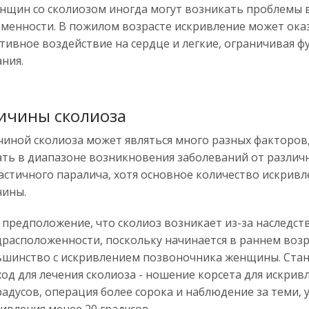
нщин со сколиозом иногда могут возникать проблемы 
менности. В пожилом возрасте искривление может ок
тивное воздействие на сердце и легкие, ограничивая 
ния.
ичины сколиоза
иной сколиоза может являться много разных факторов
ть в диапазоне возникновения заболеваний от различ
астичного паралича, хотя основное количество искрив
чины.
 предположение, что сколиоз возникает из-за наследс
расположенности, поскольку начинается в раннем возр
ьшинство с искривлением позвоночника женщины. Ста
од для лечения сколиоза - ношение корсета для искривл
радусов, операция более сорока и наблюдение за теми, у