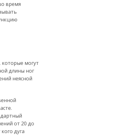
во время
азывать
функцию
, которые могут
ной длины ног
лений неясной
твенной
асте.
ндартный
ений от 20 до
 кого дуга