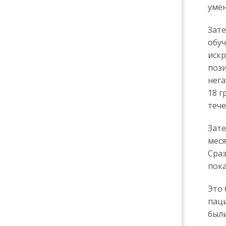
умен
Зате
обуч
искр
пози
нега
18 г
тече
Зате
меся
Сраз
пока
Это 
паци
были