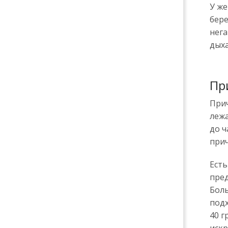
У же
бере
нега
дыха
Пр
Прич
лежа
до ч
при
Есть
пред
Бол
подх
40 г