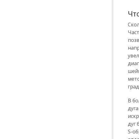
Чт
Скол
Час
позв
напр
увел
диаг
шейн
мето
град
В бо
дуга
искр
дуг 
S-об