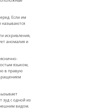
ивоположные
еред. Если им
и называются
ги искривления,
ует аномалия и
ояснично-
ростым языком,
ью в правую
с вращением
 вызывает
 зуд с одной из
внешним видом.