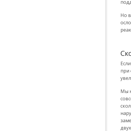
под
Но в
осло
реак
Ск
Если
при 
уве
Мы н
совс
скол
нар
заме
двух