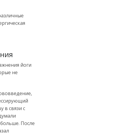
различные
ергическая
ения
ражнения йоги
орые не
нововведение,
рессирующий
 в связи с
думали
 больше. После
азал