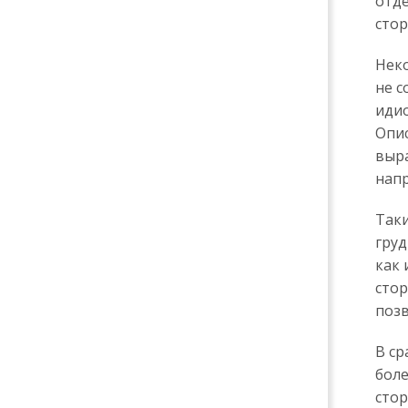
отде
стор
Неко
не с
идио
Опис
выра
напр
Таки
груд
как 
стор
позв
В ср
боле
стор