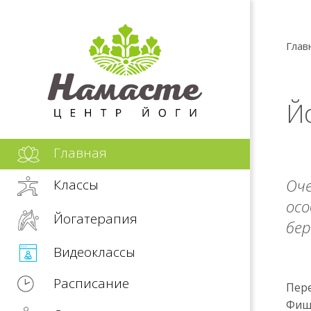
Глав
Й
Главная
Оче
Классы
осо
Йогатерапия
бер
Видеоклассы
Расписание
Пере
Фишм