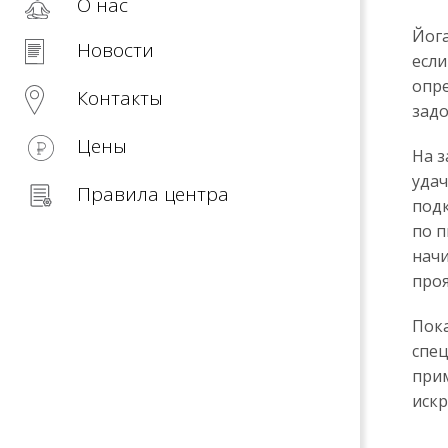
О нас
Йога
Новости
если
опре
Контакты
зад
Цены
На з
удач
Правила центра
подк
по п
начи
проя
Пок
спец
прим
искр