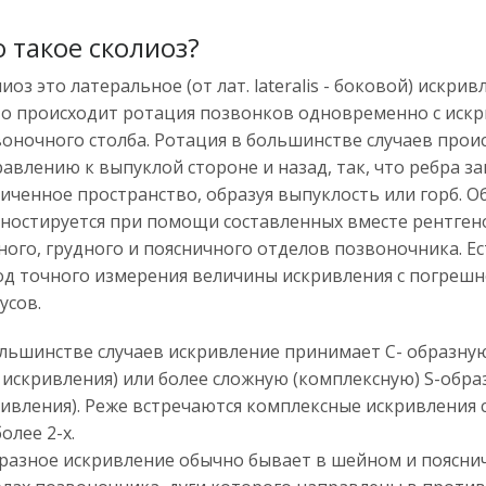
о такое сколиоз?
иоз это латеральное (от лат. lateralis - боковой) искрив
то происходит ротация позвонков одновременно с иск
оночного столба. Ротация в большинстве случаев прои
авлению к выпуклой стороне и назад, так, что ребра з
иченное пространство, образуя выпуклость или горб. О
ностируется при помощи составленных вместе рентген
ого, грудного и поясничного отделов позвоночника. Е
д точного измерения величины искривления с погрешн
усов.
льшинстве случаев искривление принимает С- образну
 искривления) или более сложную (комплексную) S-обра
ивления). Реже встречаются комплексные искривления 
более 2-х.
разное искривление обычно бывает в шейном и поясни