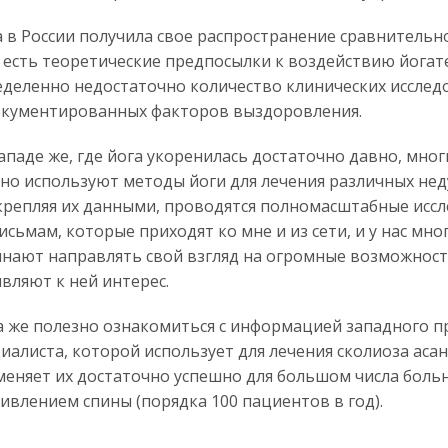
 в России получила свое распространение сравнительн
 есть теоретические предпосылки к воздействию йогат
деленно недостаточно количество клинических исслед
окументированных факторов выздоровления.
ападе же, где йога укоренилась достаточно давно, мно
но используют методы йоги для лечения различных нед
репляя их данными, проводятся полномасштабные иссл
исьмам, которые приходят ко мне и из сети, и у нас мно
нают направлять свой взгляд на огромные возможност
вляют к ней интерес.
а же полезно ознакомиться с информацией западного 
иалиста, которой использует для лечения сколиоза асан
еняет их достаточно успешно для большом числа больн
ивлением спины (порядка 100 пациентов в год).