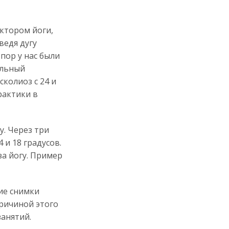
уктором йоги,
ведя дугу
 пор у нас были
ельный
колиоз с 24 и
практики в
у. Через три
 и 18 градусов.
за йогу. Пример
ие снимки
ричиной этого
занятий.