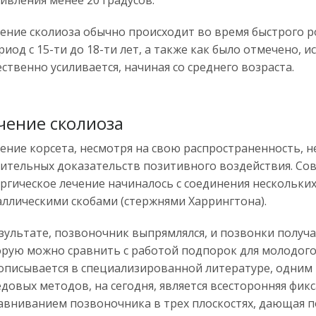
ивления менее 20 градусов.
ение сколиоза обычно происходит во время быстрого р
риод с 15-ти до 18-ти лет, а также как было отмечено, 
ственно усиливается, начиная со среднего возраста.
чение сколиоза
ние корсета, несмотря на свою распространенность, н
ительных доказательств позитивного воздействия. Со
ргическое лечение начиналось с соединения нескольки
ллическими скобами (стержнями Харрингтона).
зультате, позвоночник выпрямлялся, и позвонки получ
рую можно сравнить с работой подпорок для молодого
описывается в специализированной литературе, одним 
довых методов, на сегодня, является всесторонняя фикс
авниванием позвоночника в трех плоскостях, дающая 