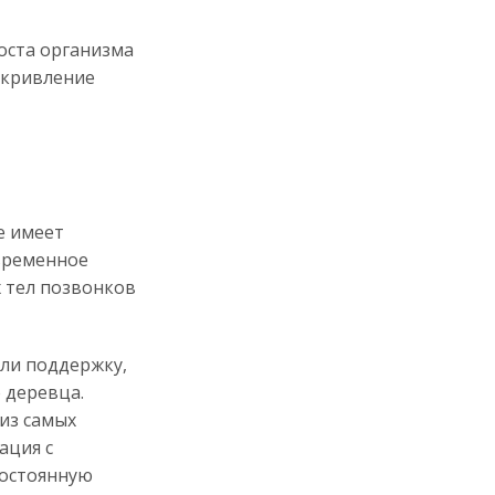
оста организма
искривление
е имеет
временное
х тел позвонков
али поддержку,
 деревца.
из самых
ация с
постоянную