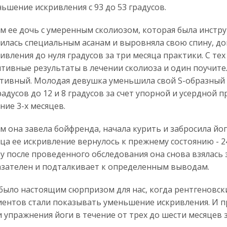
ьшение искривления с 93 до 53 градусов.
м ее дочь с умеренным сколиозом, которая была инстр
илась специальным асанам и выровняла свою спину, до
ивления до нуля градусов за три месяца практики. С тех
тивные результаты в лечении сколиоза и один поучит
тивный. Молодая девушка уменьшила свой S-образный с
радусов до 12 и 8 градусов за счет упорной и усердной 
ние 3-х месяцев.
м она завела бойфренда, начала курить и забросила йог
ца ее искривление вернулось к прежнему состоянию - 24
у после проведенного обследования она снова взялась 
зателен и подталкивает к определенным выводам.
было настоящим сюрпризом для нас, когда рентгеновск
ентов стали показывать уменьшение искривления. И п
 упражнения йоги в течение от трех до шести месяцев 