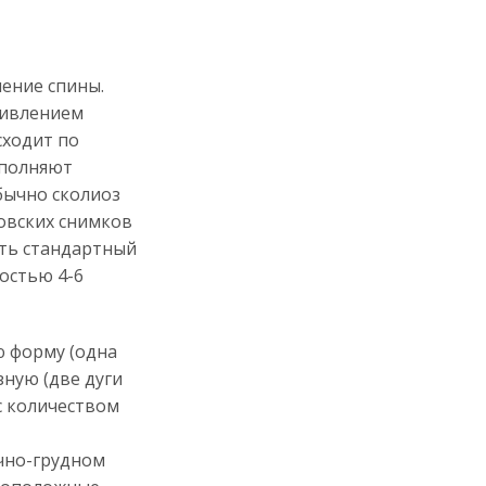
ление спины.
ривлением
сходит по
аполняют
бычно сколиоз
овских снимков
сть стандартный
остью 4-6
ю форму (одна
зную (две дуги
с количеством
чно-грудном