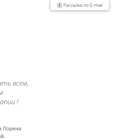
Рассылка по E-mail
ть всем,
м
апии !
а Лорена
й.