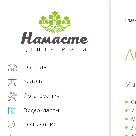
Глав
А
Главная
Классы
Мы 
Йогатерапия
С
Видеоклассы
7 
М
Расписание
Д