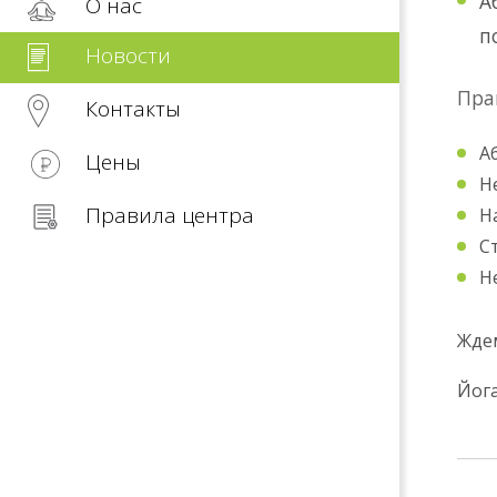
А
О нас
п
Новости
Пра
Контакты
А
Цены
Н
Правила центра
Н
С
Н
Ждем
Йога