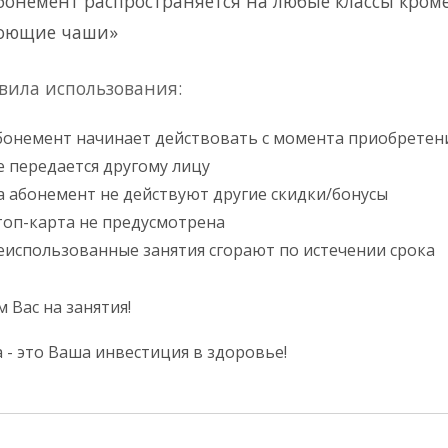
бонемент распространяется на любые классы кроме
оющие чаши»
вила использования:
бонемент начинает действовать с момента приобретени
е передается другому лицу
а абонемент не действуют другие скидки/бонусы
топ-карта не предусмотрена
еиспользованные занятия сгорают по истечении срока
 Вас на занятия!
 - это Ваша инвестиция в здоровье!