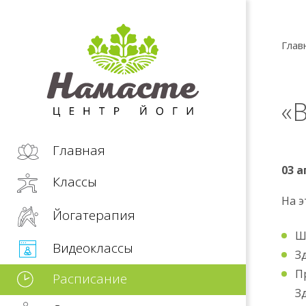
Глав
«
Главная
03 а
Классы
На э
Йогатерапия
Ш
Видеоклассы
З
П
Расписание
З