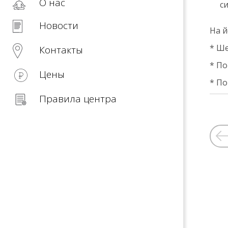
О нас
с
Новости
На й
* Ше
Контакты
* По
Цены
* П
Правила центра