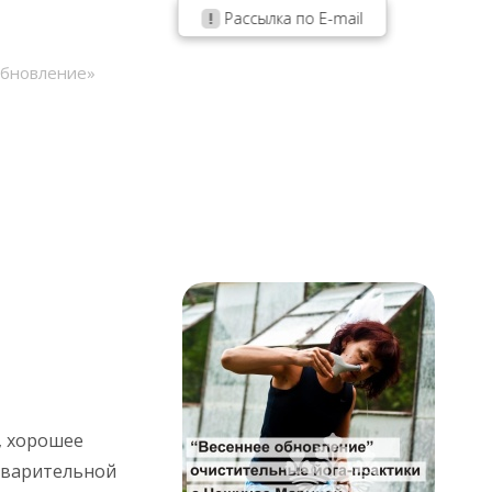
Рассылка по E-mail
обновление»
, хорошее
еварительной