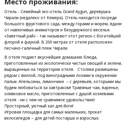
Место проживания:
Отель - Семейный эко-отель Grand Aygun, деревушка
Чирали (недалеко от Кемера). Отель находится посреди
большого фруктового сада, между горами и морем, вдали
от навязчивых аниматоров и безудержного веселья.
«Заветный рай» - так называют этот регион с богатейшей
флорой и фауной. В 200 метрах от отеля расположен
песчано-галичный пляж Чирали.
В отеле подают вкуснейшие домашние блюда,
приготовленные из экологически чистых овощей и зелени,
выращенных на территории отеля. Столики размешены
рядом с виллой, под виноградными лозами в окружении
пальм. Апельсины, лимончики – с деревьев, которыми мы
будем любоваться за завтраком! Травяные чаи, варенье,
оливковое масло, приготовленные с душой хозяевами
отеля - ни с чем не сравнимое удовольствие!
Просторный, уютный зал для йоги!
Игровая площадка для самых маленьких, прокат
велосипедов – для детей постарше и взрослых.